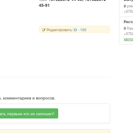
45-91
ули
+375
Рест
Пуш
Редактировать:
ID - 100
+375
vanna
, комментариев и вопросов.
ать первым кто их напишет!