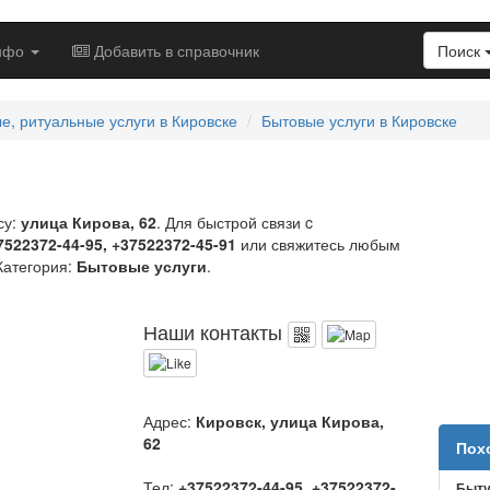
нфо
Добавить в справочник
Поиск
, ритуальные услуги в Кировске
Бытовые услуги в Кировске
су:
улица Кирова, 62
. Для быстрой связи c
7522372-44-95, +37522372-45-91
или свяжитесь любым
Категория:
Бытовые услуги
.
Наши контакты
Адрес:
Кировск, улица Кирова,
62
Пох
Тел:
+37522372-44-95, +37522372-
Быту