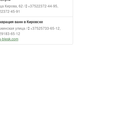
ца Кирова, 62 /
+37522372-44-95,
22372-45-91
аврация ванн в Кировске
кинская улица /
+37525733-65-12,
29183-65-12
-blesk.com