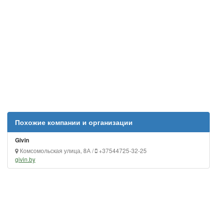
Похожие компании и организации
Givin
Комсомольская улица, 8А /
+37544725-32-25
givin.by