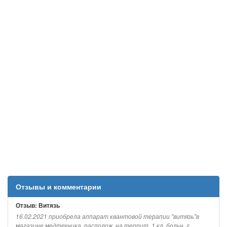
Отзывы и комментарии
Отзыв: Витязь
16.02.2021 приобрела аппарат квантовой терапии "витязь"в
магазине медтехника, располож. на террит. 1 кл. больн. г....