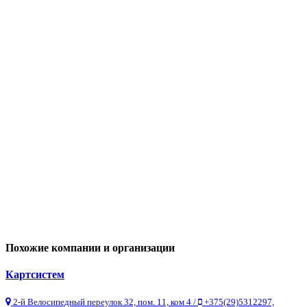
Похожие компании и организации
Картсистем
2-й Велосипедный переулок 32, пом. 11, ком 4 /
+375(29)5312297,