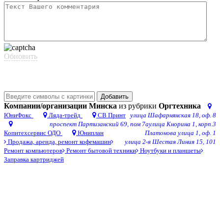
Обновить
Добавить
Компании/организации Минска
из рубрики
Оргтехника
ЮниФокс
Ляда-трейд
СВ Принт
улица Шафарнянская 18, оф. 8
проспект Партизанский 69, пом 7а
улица Кнорина 1, корп.3
Копитехсервис ОДО
Юниплан
Платонова улица 1, оф. 1
Продажа, аренда, ремонт кофемашин
улица 2-я Шестая Линия 15, 101
Ремонт компьютеров
Ремонт бытовой техники
Ноутбуки и планшеты
Заправка картриджей