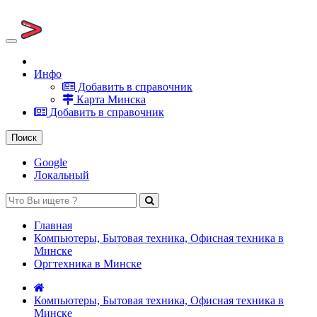
Toggle
navigation
Справочник Минска
Инфо
Добавить в справочник
Карта Минска
Добавить в справочник
Поиск
Google
Локальный
Главная
Компьютеры, Бытовая техника, Офисная техника в
Минске
Оргтехника в Минске
Компьютеры, Бытовая техника, Офисная техника в
Минске