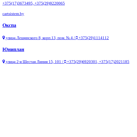
+375(17)3673495, +375(29)9220065
cartsistem.by
Окспа
улица Лещинского 8, корп.13, пом. № 4 /
+375(29)1114112
Юниплан
улица 2-я Шестая Линия 15, 101 /
+375(29)6920301, +375(17)2021185