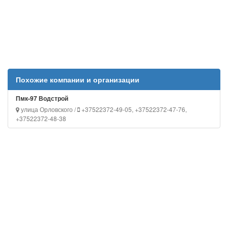
Похожие компании и организации
Пмк-97 Водстрой
улица Орловского /
+37522372-49-05, +37522372-47-76,
+37522372-48-38