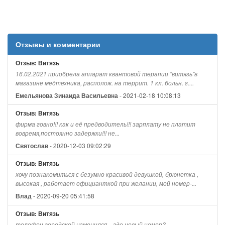
Отзывы и комментарии
Отзыв: Витязь
16.02.2021 приобрела аппарат квантовой терапии "витязь"в
магазине медтехника, располож. на террит. 1 кл. больн. г....
- 2021-02-18 10:08:13
Емельянова Зинаида Васильевна
Отзыв: Витязь
фирма говно!!! как и её предводитель!!! зарплату не платит
вовремя,постоянно задержки!!! не...
- 2020-12-03 09:02:29
Святослав
Отзыв: Витязь
хочу познакомиться с безумно красивой девушкой, брюнетка ,
высокая , работает официанткой при желании, мой номер-...
- 2020-09-20 05:41:58
Влад
Отзыв: Витязь
телефон городской изменился... где новый номер?...